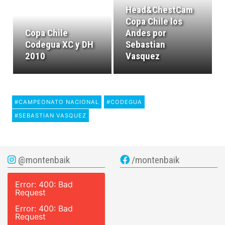
Head&ChestCam
Copa Chile los
Copa Chile
Andes por
Codegua XC y DH
Sebastian
2010
Vasquez
#CAMPEONATO NACIONAL
#CODEGUA
#SEBASTIAN VASQUEZ
@montenbaik
/montenbaik
Error: 400: Bad
Request
Error: 400: Bad
Request