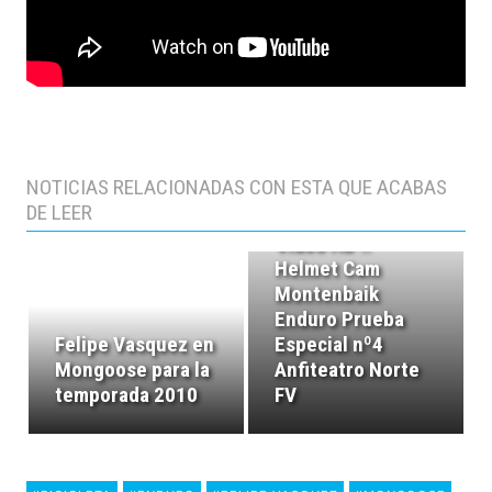
NOTICIAS RELACIONADAS CON ESTA QUE ACABAS
DE LEER
Video HD ::
Helmet Cam
Montenbaik
Enduro Prueba
Felipe Vasquez en
Especial nº4
Mongoose para la
Anfiteatro Norte
temporada 2010
FV