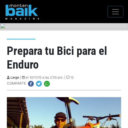
Prepara tu Bici para el
Enduro
Large
|
el 10/11/10 a las 2:55 pm. |
12
COMPARTE