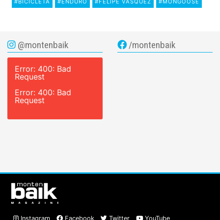
#BICICLETA
#ENDURO
#FELIPE VASQUEZ
#MONGOOSE
@montenbaik
/montenbaik
Error: 400: Bad
Request
Error: 400: Bad
Request
Instagram
Facebook
Twitter
YouTube