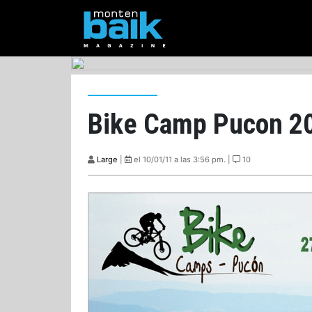
Bike Camp Pucon 2
Large
|
el 10/01/11 a las 3:56 pm. |
10