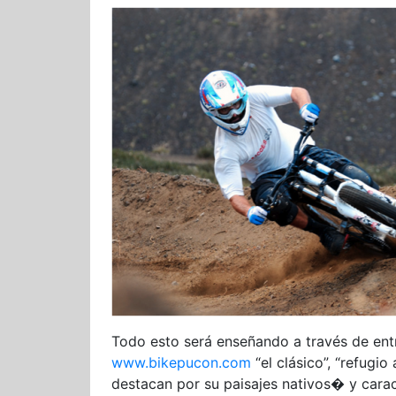
Todo esto será enseñando a través de entr
www.bikepucon.com
“el clásico”, “refugio
destacan por su paisajes nativos� y caract