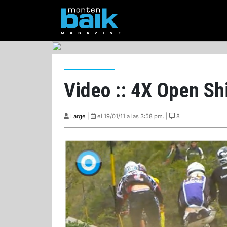
Video :: 4X Open S
Large
|
el 19/01/11 a las 3:58 pm. |
8