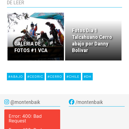
DE LEER
Fotos Dia 1
Talcahuano Cerro
GALERIA DE
abajo por Danny
FOTOS #1 VCA
Bolivar
#ABAJO
#CEDRIC
#CERRO
#CHILE
#DH
@montenbaik
/montenbaik
Error: 400: Bad
Request