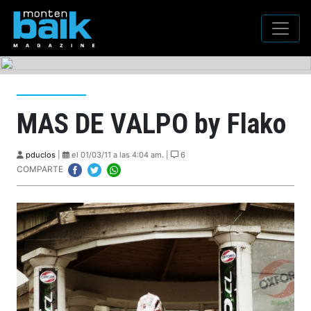
MAS DE VALPO by Flako
pduclos
|
el 01/03/11 a las 4:04 am. |
6
COMPARTE