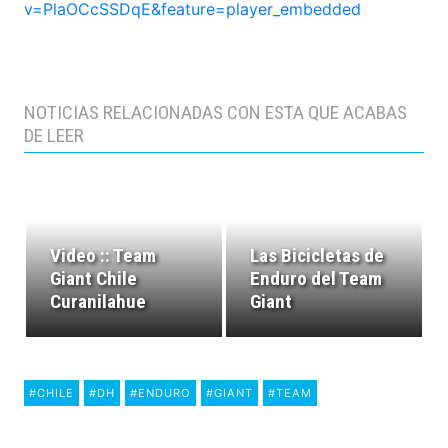
v=PlaOCcSSDqE&feature=player_embedded
NOTICIAS RELACIONADAS CON ESTA QUE ACABAS
DE LEER
Video :: Team
Las Bicicletas de
Giant Chile
Enduro del Team
Curanilahue
Giant
#CHILE
#DH
#ENDURO
#GIANT
#TEAM