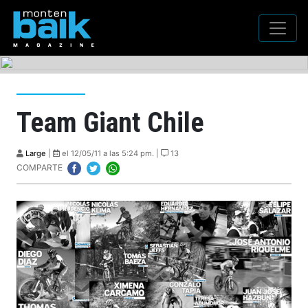
Team Giant Chile
Large
|
el 12/05/11 a las 5:24 pm. |
13
COMPARTE