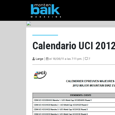
Calendario UCI 201
Large
|
el 16/06/11 a las 7:11 pm. |
7