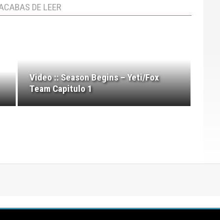
ACABAS DE LEER
Video :: Season Begins – Yeti/Fox
Team Capitulo 1