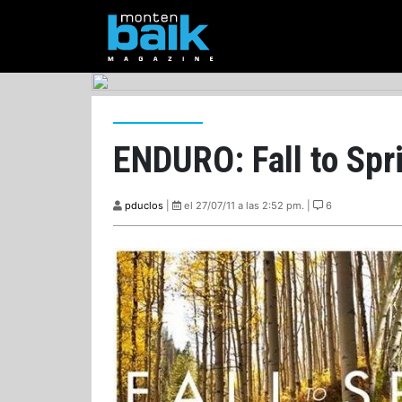
ENDURO: Fall to Spr
pduclos
|
el 27/07/11 a las 2:52 pm. |
6