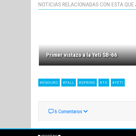
NOTICIAS RELACIONADAS CON ESTA QUE 
Primer vistazo a la Yeti SB-66
#ENDURO
#FALL
#SPRING
#TO
#YETI
6 Comentarios