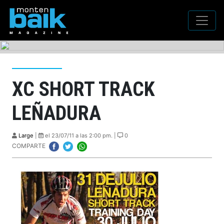
XC SHORT TRACK
LEÑADURA
Large
|
el 23/07/11 a las 2:00 pm. |
0
COMPARTE