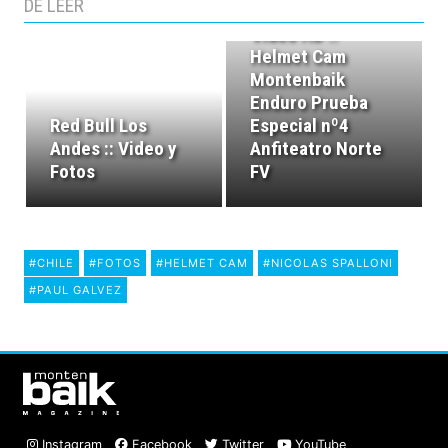
DE LEER
Video HD ::
Helmet Cam
Montenbaik
Enduro Prueba
Red Bull Los
Especial nº4
Andes :: Video y
Anfiteatro Norte
Fotos
FV
#CHILE
#FOTOS
#HELMET CAM
#NICOLAS SPALLONI
#PAUL GALVEZ
Instagram
Facebook
Twitter
YouTube