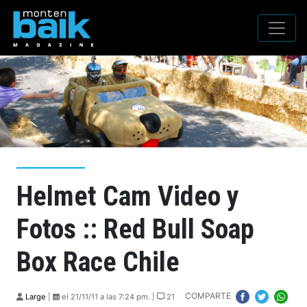
Helmet Cam Video y
Fotos :: Red Bull Soap
Box Race Chile
COMPARTE
Large
|
el 21/11/11 a las 7:24 pm. |
21