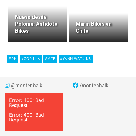
Nuevo desde
Polonia: Antidote
Marin Bikes en
Bikes
Chile
#DH
#GORILLA
#MTB
#YANN WATKINS
@montenbaik
/montenbaik
Error: 400: Bad
Request
Error: 400: Bad
Request