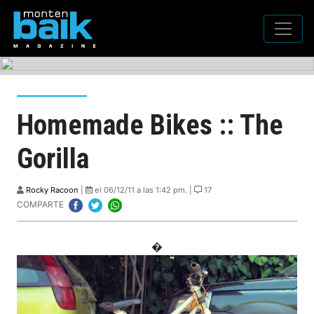
Homemade Bikes :: The
Gorilla
Rocky Racoon
|
el 06/12/11 a las 1:42 pm. |
17
COMPARTE
�