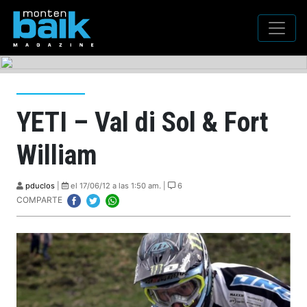
YETI – Val di Sol & Fort
William
pduclos
|
el 17/06/12 a las 1:50 am. |
6
COMPARTE