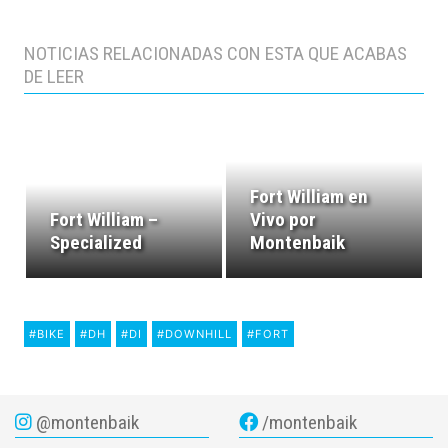
NOTICIAS RELACIONADAS CON ESTA QUE ACABAS
DE LEER
Fort William en
Fort William –
Vivo por
Specialized
Montenbaik
#BIKE
#DH
#DI
#DOWNHILL
#FORT
@montenbaik
/montenbaik