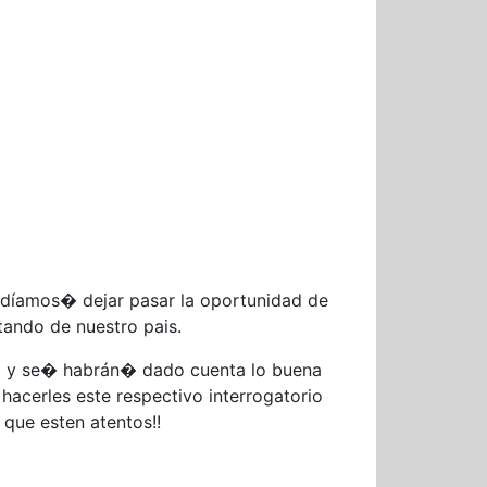
odíamos� dejar pasar la oportunidad de
tando de nuestro pais.
era y se� habrán� dado cuenta lo buena
acerles este respectivo interrogatorio
que esten atentos!!