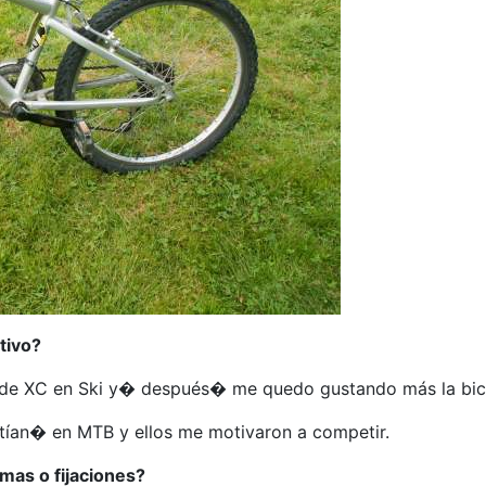
tivo?
de XC en Ski y� después� me quedo gustando más la bici
tían� en MTB y ellos me motivaron a competir.
mas o fijaciones?