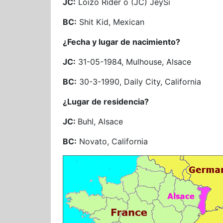
JC:
Loizo Rider o (JC) JeySi
BC:
Shit Kid, Mexican
¿Fecha y lugar de nacimiento?
JC:
31-05-1984, Mulhouse, Alsace
BC:
30-3-1990, Daily City, California
¿Lugar de residencia?
JC:
Buhl, Alsace
BC:
Novato, California