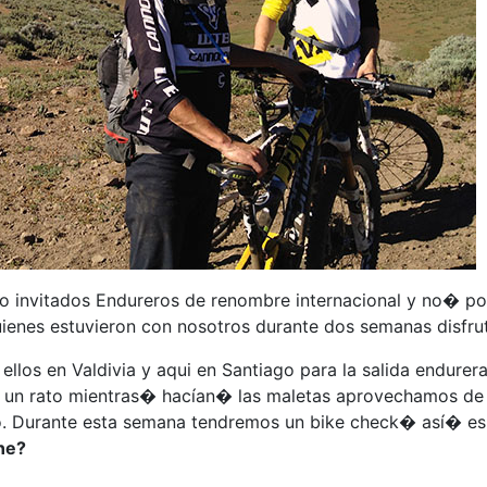
vo invitados Endureros de renombre internacional y no� p
uienes estuvieron con nosotros durante dos semanas disfru
ellos en Valdivia y aqui en Santiago para la salida endur
e un rato mientras� hacían� las maletas aprovechamos de h
do. Durante esta semana tendremos un bike check� así� es 
ne?