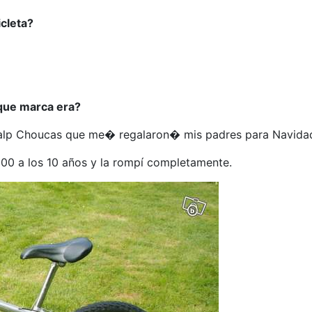
cleta?
que marca era?
’alp Choucas que me� regalaron� mis padres para Navida
800 a los 10 años y la rompí completamente.