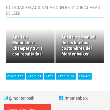
NOTICIAS RELACIONADAS CON ESTA QUE ACABAS
DE LEER
Analisis
Analisis :: Manual
Mundialero ::
de las buenas
Champery 2011
costumbres del
con resultados!
Montenbaiker
#26 O 27.5
#26 O 29
#27.5
#27.5 O 29.
#GIANT
@montenbaik
/montenbaik