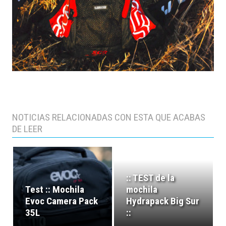
NOTICIAS RELACIONADAS CON ESTA QUE ACABAS
DE LEER
:: TEST de la
Test :: Mochila
mochila
Evoc Camera Pack
Hydrapack Big Sur
35L
::