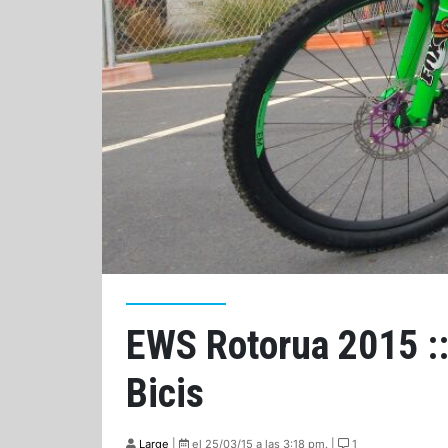
EWS Rotorua 2015 ::
Bicis
Large
|
el 25/03/15 a las 3:18 pm. |
1