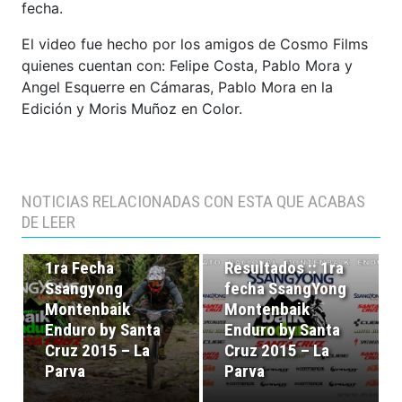
fecha.
El video fue hecho por los amigos de Cosmo Films
quienes cuentan con: Felipe Costa, Pablo Mora y
Angel Esquerre en Cámaras, Pablo Mora en la
Edición y Moris Muñoz en Color.
NOTICIAS RELACIONADAS CON ESTA QUE ACABAS
DE LEER
Notice of Race ::
1ra Fecha
Resultados :: 1ra
Ssangyong
fecha SsangYong
Montenbaik
Montenbaik
Enduro by Santa
Enduro by Santa
Cruz 2015 – La
Cruz 2015 – La
Parva
Parva