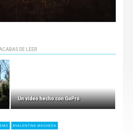
ACABAS DE LEER
Un video hecho con GoPro
REMO
#VALENTINA MACHEDA