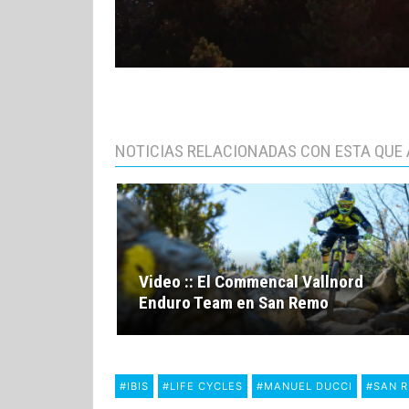
NOTICIAS RELACIONADAS CON ESTA QUE 
Video :: El Commencal Vallnord
Enduro Team en San Remo
#IBIS
#LIFE CYCLES
#MANUEL DUCCI
#SAN 