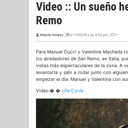
Video :: Un sueño h
Remo
Alberto Alvarez
|
el 17/03/16 a las 6:00 pm. |
0
Para Manuel Ducci y Valentina Macheda to
los alrededores de San Remo, en Italia, p
vistas más espectaculares de la zona. A v
levantarte y salir a rodar junto con alguie
empezar el día. Manuel y Valentina con sus
Video:�
�
Life Cycle