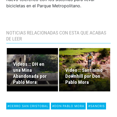
bicicletas en el Parque Metropolitano.
NOTICIAS RELACIONADAS CON ESTA QUE ACABAS
DE LEER
Videos :: DH en
una Mina
Video :: Santisimo
Abandonada por
Downhill por Don
Pablo Mora
Pablo Mora
#CERRO SAN CRISTOBAL
#DON PABLO MORA
#SANCRIS