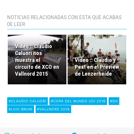
NOTICIAS RELACIONADAS CON ESTA QUE ACABAS
DE LEER
Video :: Claudio
Caluori nos
muestra el
Video :: Claudio y
circuito de XCO en
Peat en el Preview
Vallnord 2015
de Lenzerheide
#CLAUDIO CALUORI
#COPA DEL MUNDO UCI 2016
#DH
#LOIC BRUNI
#VALLNORD 2016