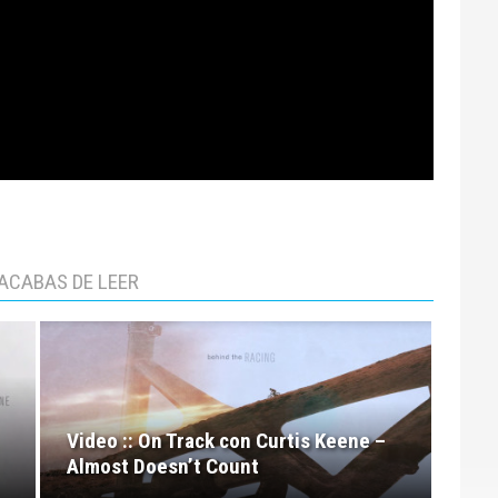
ACABAS DE LEER
Video :: On Track con Curtis Keene –
Almost Doesn’t Count