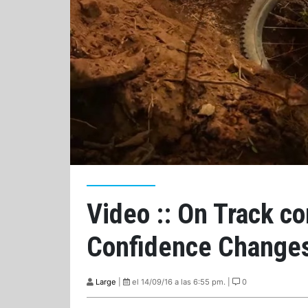
Video :: On Track co
Confidence Changes 
Large
|
el 14/09/16 a las 6:55 pm. |
0