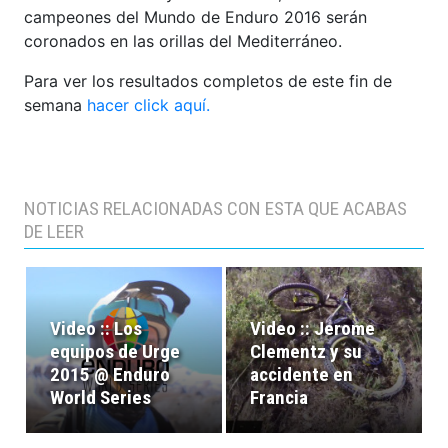
campeones del Mundo de Enduro 2016 serán
coronados en las orillas del Mediterráneo.
Para ver los resultados completos de este fin de
semana
hacer click aquí.
NOTICIAS RELACIONADAS CON ESTA QUE ACABAS
DE LEER
Video :: Los
Video :: Jerome
equipos de Urge
Clementz y su
2015 @ Enduro
accidente en
World Series
Francia