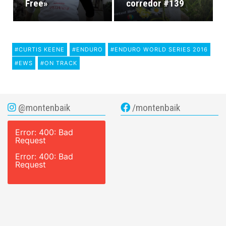
Free»
corredor #139
#CURTIS KEENE
#ENDURO
#ENDURO WORLD SERIES 2016
#EWS
#ON TRACK
@montenbaik
/montenbaik
Error: 400: Bad
Request
Error: 400: Bad
Request