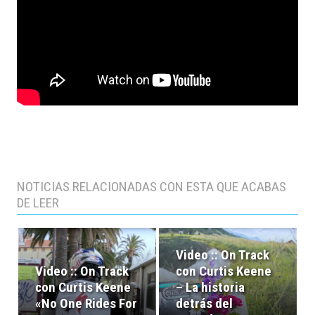
NOTICIAS RELACIONADAS CON ESTA QUE ACABAS
DE LEER
Video :: On Track
Video :: On Track
con Curtis Keene
con Curtis Keene
– La historia
«No One Rides For
detrás del