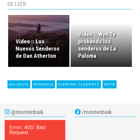
DE LEER
Video :: Wyn Tv
Video :: Los
probando los
Nuevos Senderos
senderos de La
de Dan Atherton
Paloma
#ALSACIA
#FRANCIA
#JEROME CLEMENTZ
#MTB
@montenbaik
/montenbaik
Error: 400: Bad
Request