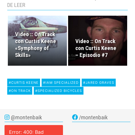
DE LEER
Video :: On Track
con Curtis Keene
Video :: On Track
«Symphony of
con Curtis Keene
Skills»
– Episodio #7
#CURTIS KEENE
#IAM SPECIALIZED
#JARED GRAVES
#ON TRACK
#SPECIALIZED BICYCLES
@montenbaik
/montenbaik
Error: 400: Bad