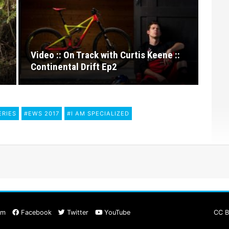
Video :: On Track with Curtis Keene ::
Continental Drift Ep2
ERIES
#EWS 2017
#I AM SPECIALIZED
am
Facebook
Twitter
YouTube
CC B