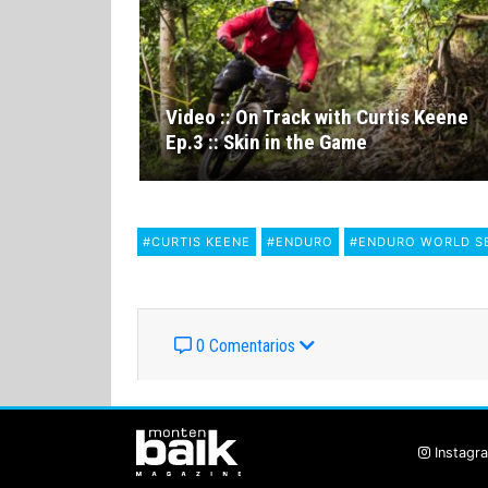
Video :: On Track with Curtis Keene
Ep.3 :: Skin in the Game
#CURTIS KEENE
#ENDURO
#ENDURO WORLD S
0 Comentarios
Instagr