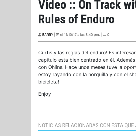
Video :: On Track wi
Rules of Enduro
BARRY
|
el 11/10/17 a las 8:40 pm. |
0
Curtis y las reglas del enduro! Es intere
capitulo esta bien centrado en él. Además
con Ohlins. Hace unos meses tuve la opor
estoy rayando con la horquilla y con el s
bicicleta!
Enjoy
NOTICIAS RELACIONADAS CON ESTA QUE 