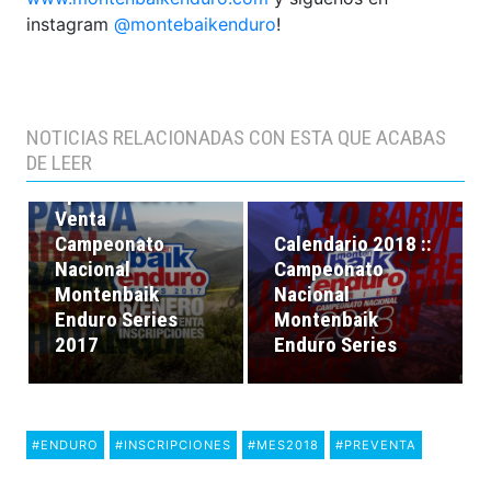
instagram
@montebaikenduro
!
NOTICIAS RELACIONADAS CON ESTA QUE ACABAS
DE LEER
Apertura de Pre-
Venta
Campeonato
Calendario 2018 ::
Nacional
Campeonato
Montenbaik
Nacional
Enduro Series
Montenbaik
2017
Enduro Series
#ENDURO
#INSCRIPCIONES
#MES2018
#PREVENTA