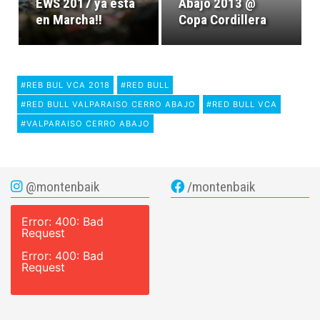
EWS 2017 ya está
Abajo 2013 @
en Marcha!!
Copa Cordillera
#REB BUL VCA 2018
#RED BULL
#RED BULL VALPARAISO CERRO ABAJO
#RED BULL VCA
#VALPARAISO CERRO ABAJO
@montenbaik
/montenbaik
Error: 400: Bad
Request
Error: 400: Bad
Request