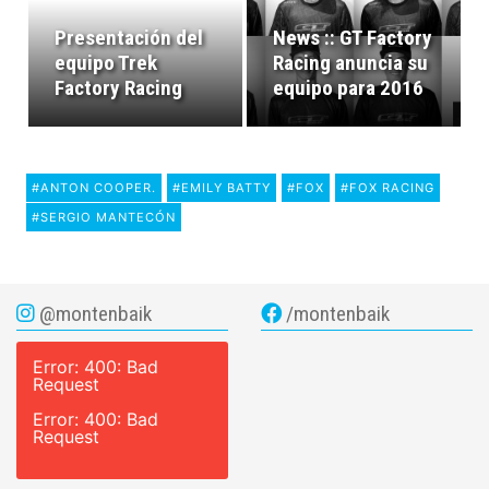
Presentación del
News :: GT Factory
equipo Trek
Racing anuncia su
Factory Racing
equipo para 2016
#ANTON COOPER.
#EMILY BATTY
#FOX
#FOX RACING
#SERGIO MANTECÓN
@montenbaik
/montenbaik
Error: 400: Bad
Request
Error: 400: Bad
Request