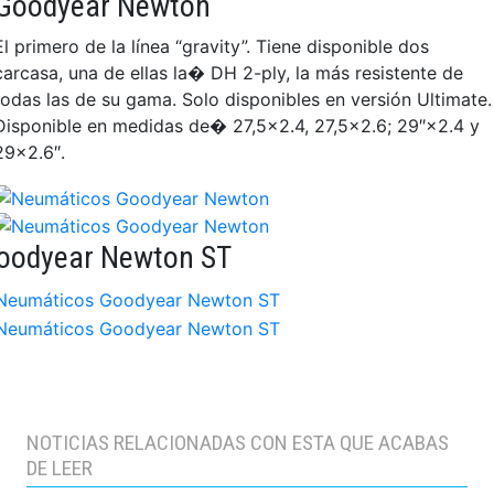
Goodyear Newton
El primero de la línea “gravity”. Tiene disponible dos
carcasa, una de ellas la� DH 2-ply, la más resistente de
todas las de su gama. Solo disponibles en versión Ultimate.
Disponible en medidas de� 27,5×2.4, 27,5×2.6; 29″×2.4 y
29×2.6″.
oodyear Newton ST
NOTICIAS RELACIONADAS CON ESTA QUE ACABAS
DE LEER