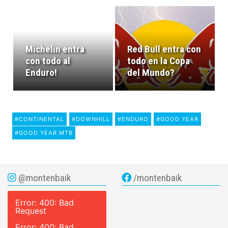
Michelin entra
Red Bull entra con
con todo al
todo en la Copa
Enduro!
del Mundo?
#CONTINENTAL
#DOWNHILL
#ENDURO
#GOOD YEAR
#GOOD YEAR MTB
@montenbaik
/montenbaik
Error: 400: Bad
Request
Error: 400: Bad