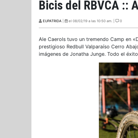
Bicis del RBVCA :: A
EUPATRIDA
|
el 08/02/19 a las 10:50 am. |
0
Ale Caerols tuvo un tremendo Camp en «De
prestigioso Redbull Valparaíso Cerro Abaj
imágenes de Jonatha Junge. Todo el éxito