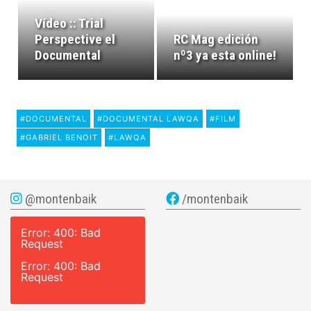
Vídeo :: Trial
Perspective el
RC Mag edición
Documental
nº3 ya esta online!
#DOCUMENTAL
#DOCUMENTAL LAWQA
#FILM
#GABRIEL BENOIT
#LAWQA
@montenbaik
/montenbaik
Error: 400: Bad
Request
Error: 400: Bad
Request