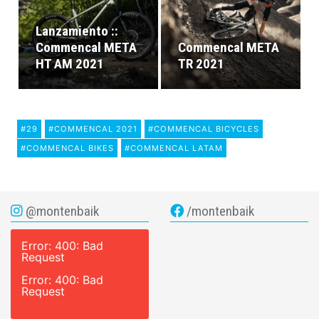
Lanzamiento ::
Commencal META
Commencal META
HT AM 2021
TR 2021
#29
#COMMENCAL 2021
#COMMENCAL BICYCLES
#COMMENCAL BIKES
#COMMENCAL LATAM
@montenbaik
/montenbaik
Error: 400: Bad
Request
Error: 400: Bad
Request