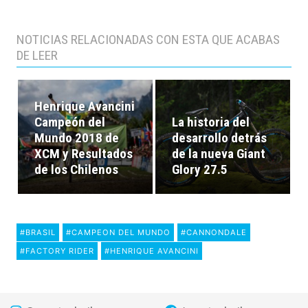
NOTICIAS RELACIONADAS CON ESTA QUE ACABAS
DE LEER
Henrique Avancini
Campeón del
La historia del
Mundo 2018 de
desarrollo detrás
XCM y Resultados
de la nueva Giant
de los Chilenos
Glory 27.5
#BRASIL
#CAMPEON DEL MUNDO
#CANNONDALE
#FACTORY RIDER
#HENRIQUE AVANCINI