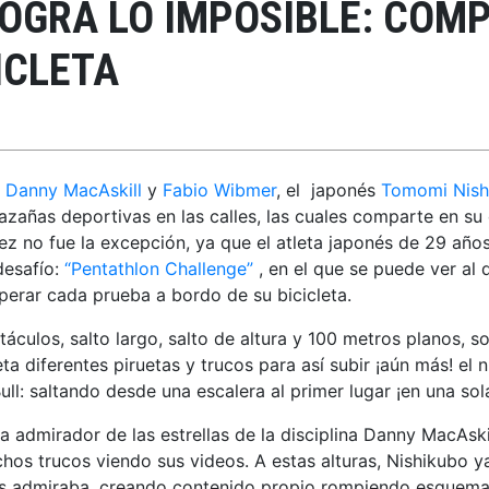
OGRA LO IMPOSIBLE: COM
ICLETA
,
Danny MacAskill
y
Fabio Wibmer
, el japonés
Tomomi Nish
 hazañas deportivas en las calles, las cuales comparte en 
vez no fue la excepción, ya que el atleta japonés de 29 año
desafío:
“Pentathlon Challenge”
, en el que se puede ver al 
perar cada prueba a bordo de su bicicleta.
áculos, salto largo, salto de altura y 100 metros planos, 
eta diferentes piruetas y trucos para así subir ¡aún más! el 
d Bull: saltando desde una escalera al primer lugar ¡en una 
a admirador de las estrellas de la disciplina Danny MacAsk
s trucos viendo sus videos. A estas alturas, Nishikubo ya
es admiraba, creando contenido propio rompiendo esquemas 