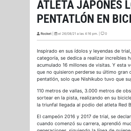
ATLETA JAPONÉS L
PENTATLÓN EN BIC
Rocket
|
el 26/08/21 a las 4:16 pm. |
0
Inspirado en sus ídolos y leyendas de trial
categoría, se dedica a realizar increíbles
acumulado 16 millones de visitas. Y esta 
que no quisieron perderse su último gran 
pentatlón, solo que Nishikubo tuvo que su
110 metros de vallas, 3.000 metros de obst
sortear en la pista, realizando en su bicicl
la triunfal llegada al podio del atleta Re
El campeón 2016 y 2017 de trial, se declar
cuando comenzó su carrera, aprendió mucho
generaciones, siguiendo la línea de quien