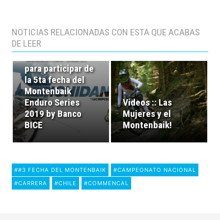
NOTICIAS RELACIONADAS CON ESTA QUE ACABAS
#5PICHIDANGUI ::
DE LEER
Todo lo que
necesitas saber
para participar de
la 5ta fecha del
Montenbaik
Enduro Series
Videos :: Las
2019 by Banco
Mujeres y el
BICE
Montenbaik!
##3 FECHA DEL MONTENBAIK
#CAMPEONATO NACIONAL
#CARRERA
#CHILE
#COMMENCAL