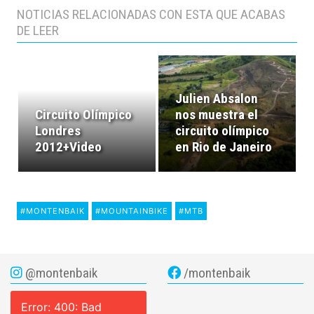
NOTICIAS RELACIONADAS CON ESTA QUE ACABAS
DE LEER
Julien Absalon
Circuito Olímpico
nos muestra el
Londres
circuito olímpico
2012+Video
en Rio de Janeiro
#MONTENBAIK
#MOUNTAINBIKE
#MTB
@montenbaik
/montenbaik
Error: 400: Bad