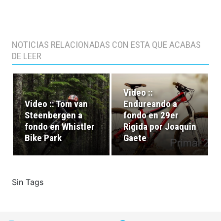
NOTICIAS RELACIONADAS CON ESTA QUE ACABAS
DE LEER
Video ::
Video :: Tom van
Endureando a
Steenbergen a
fondo en 29er
fondo en Whistler
Rigida por Joaquin
Bike Park
Gaete
Sin Tags