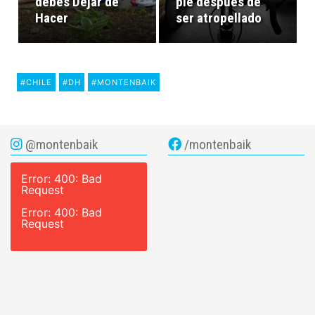
debes Dejar de
pie después de
Hacer
ser atropellado
#CHILE
#DH
#MONTENBAIK
@montenbaik
/montenbaik
Error: 400: Bad
Request
Error: 400: Bad
Request