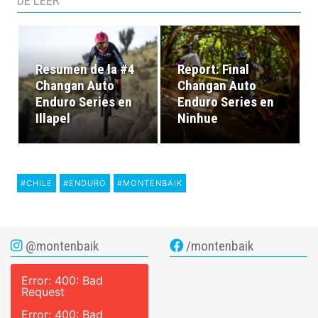
DE LEER
Resumen de la #4
Report: Final
Changan Auto
Changan Auto
Enduro Series en
Enduro Series en
Illapel
Ninhue
#CHILE
#ENDURO
#MONTENBAIK
@montenbaik
/montenbaik
Error: 400: Bad
Request
Error: 400: Bad