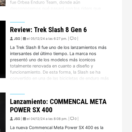
fue Orbea Enduro Team, donde aún
desconocemos qué pasará con los riders que
componían este conjunto, incluyendo a nuestra Flo
Espiñeira que por lo demás, acaba de confirmar su
participación en […]
Review: Trek Slash 8 Gen 6
JSG
|
el 05/12/24 a las 6:27 pm. |
0 |
La Trek Slash 8 fue uno de los lanzamientos más
intersantes del último tiempo. La marca nos
presentó uno de los modelos más iconicos
totalmente renovada en cuanto a diseño y
funcionamiento. De esta forma, la Slash se ha
convertido en una de las bicicletas de enduro más
llamativas, por lo que aquí te contamos […]
Lanzamiento: COMMENCAL META
POWER SX 400
JSG
|
el 04/12/24 a las 8:08 pm. |
0 |
La nueva Commencal Meta Power SX 400 es la