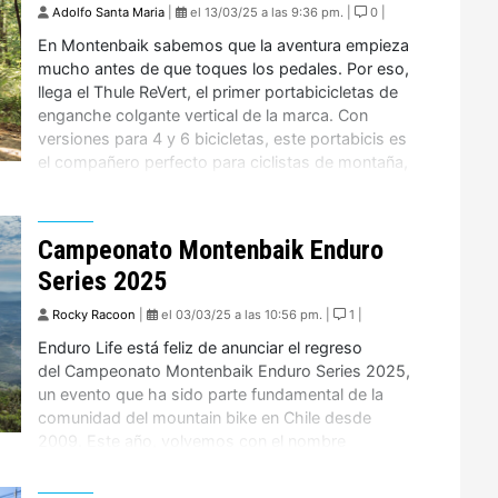
Adolfo Santa Maria
|
el 13/03/25 a las 9:36 pm. |
0 |
En Montenbaik sabemos que la aventura empieza
mucho antes de que toques los pedales. Por eso,
llega el Thule ReVert, el primer portabicicletas de
enganche colgante vertical de la marca. Con
versiones para 4 y 6 bicicletas, este portabicis es
el compañero perfecto para ciclistas de montaña,
ruta y familias que viven sobre ruedas. Carga […]
Campeonato Montenbaik Enduro
Series 2025
Rocky Racoon
|
el 03/03/25 a las 10:56 pm. |
1 |
Enduro Life está feliz de anunciar el regreso
del Campeonato Montenbaik Enduro Series 2025,
un evento que ha sido parte fundamental de la
comunidad del mountain bike en Chile desde
2009. Este año, volvemos con el nombre
original Montenbaik Enduro, reafirmando nuestra
identidad y pasión por el deporte.