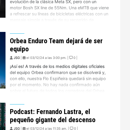
evolución de la clásica Meta SX, pero con un
motor Bosh SX line de 55Nm. Una eMTB que viene
a refrescar su líneas de bicicletas eléctricas con un
mensaje simple a través de su recorrido de
170mm: Hacerlas todas. Cuadro completamente
de aluminio y con garantía […]
Orbea Enduro Team dejará de ser
equipo
JSG
|
el 03/12/24 a las 3:00 pm. |
0 |
¡Así es! A través de los medios digitales oficiales
del equipo Orbea confirmaron que se disolverá y,
con ello, nuestra Flo Espiñeira quedará sin equipo
por el momento. No hay nada confirmado aún
sobre el futuro de todos los corredore del Orbea
Team, pero lo único cierto es que el equipo no
existirá más. Martin […]
Podcast: Fernando Lastra, el
pequeño gigante del descenso
JSG
|
el 03/12/24 a las 11:35 am. |
0 |