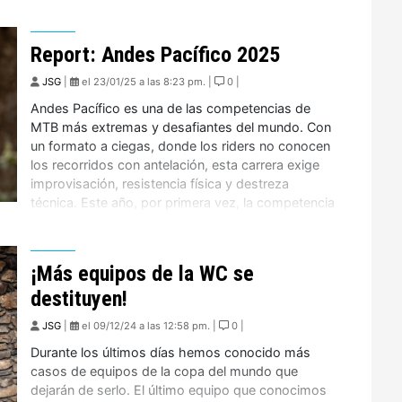
ciclistas, familias y amantes de la naturaleza en
una experiencia inolvidable.
Report: Andes Pacífico 2025
El festival combinó la adrenalina del mountainbike
JSG
|
el 23/01/25 a las 8:23 pm. |
0 |
con la magia del entorno cordillerano, destacando
la participación de todo el valle para hacer posible
Andes Pacífico es una de las competencias de
este gran encuentro. Gracias a la colaboración de
MTB más extremas y desafiantes del mundo. Con
la comunidad, Las Trancas Bike Fest se consolida
un formato a ciegas, donde los riders no conocen
como un imperdible del año.
los recorridos con antelación, esta carrera exige
improvisación, resistencia física y destreza
técnica. Este año, por primera vez, la competencia
se trasladó a la región del Ñuble, explorando
nuevos paisajes […]
¡Más equipos de la WC se
destituyen!
JSG
|
el 09/12/24 a las 12:58 pm. |
0 |
Durante los últimos días hemos conocido más
casos de equipos de la copa del mundo que
dejarán de serlo. El último equipo que conocimos