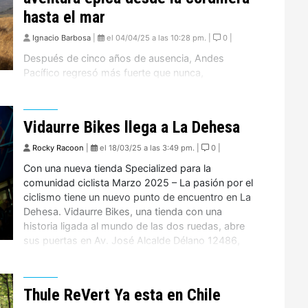
hasta el mar
Ignacio Barbosa
|
el 04/04/25 a las 10:28 pm. |
0 |
Después de cinco años de ausencia, Andes
Pacífico regresó más fuerte que nunca,
explorando un nuevo territorio: la Región de Ñuble.
Ahora puedes revivir esta experiencia única con el
video completo del Andes Pacífico Ñuble 2025. 4
Vidaurre Bikes llega a La Dehesa
días de competencia: Del corazón de la cordillera
al Océano Pacífico Esta edición llevó a los riders a
Rocky Racoon
|
el 18/03/25 a las 3:49 pm. |
0 |
[…]
Con una nueva tienda Specialized para la
comunidad ciclista Marzo 2025 – La pasión por el
ciclismo tiene un nuevo punto de encuentro en La
Dehesa. Vidaurre Bikes, una tienda con una
historia ligada al mundo de las dos ruedas, abre
sus puertas en Av. José Alcalde Délano 12486,
marcando la llegada de la marca […]
Thule ReVert Ya esta en Chile