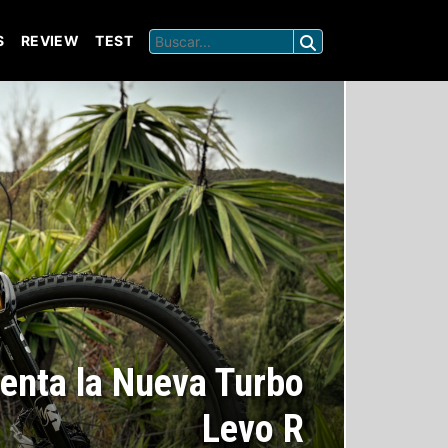
S
REVIEW
TEST
senta la Nueva Turbo
Levo R