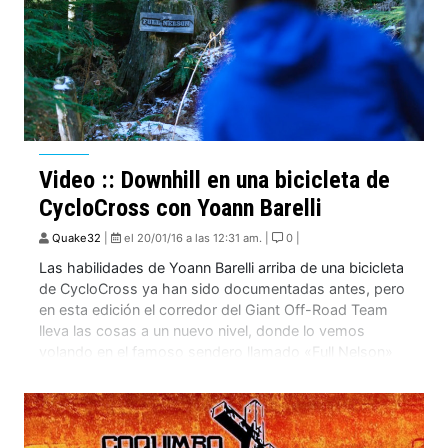
Video :: Downhill en una bicicleta de
CycloCross con Yoann Barelli
Quake32
|
el 20/01/16 a las 12:31 am. |
0 |
Las habilidades de Yoann Barelli arriba de una bicicleta
de CycloCross ya han sido documentadas antes, pero
en esta edición el corredor del Giant Off-Road Team
lleva las cosas a un nuevo nivel, donde lo vemos
volando en el famoso sendero llamado «Full Nelson»
en Squamish, BC. Con esto seguimos confirmando
que los corredores profesionales […]