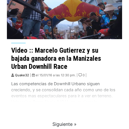
Video :: Marcelo Gutierrez y su
bajada ganadora en la Manizales
Urban Downhill Race
Quake32
|
el 15/01/16 a las 12:30 pm. |
0 |
Las competencias de Downhill Urbano siguen
creciendo, y se consolidan cada año como uno de los
eventos mas espectaculares para ir a ver en terreno.
Valparaiso Cerro Abajo (VCA), es un ejemplo
comprobado de esta tendencia!. Manizales Urban
Downhill Race es otro de los eventos que destaca en
esta modalidad, donde Marcelo Gutierrez la gano […]
Siguiente »