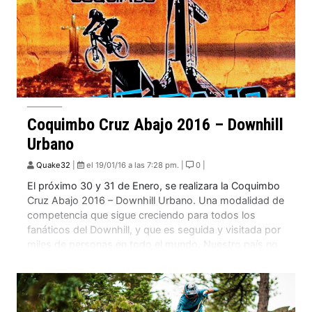
Coquimbo Cruz Abajo 2016 – Downhill
Urbano
Quake32
|
el 19/01/16 a las 7:28 pm. |
0 |
El próximo 30 y 31 de Enero, se realizara la Coquimbo
Cruz Abajo 2016 – Downhill Urbano. Una modalidad de
competencia que sigue creciendo para todos los
fanáticos del Downhill, y que es seguida y visitada por
miles de personas en todo el mundo. Nuestro país no
es la excepción!. A continuación los dejamos con […]