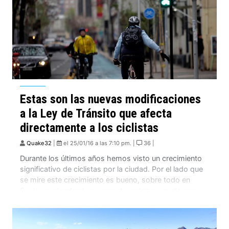
Estas son las nuevas modificaciones
a la Ley de Tránsito que afecta
directamente a los ciclistas
Quake32
|
el 25/01/16 a las 7:10 pm. |
36 |
Durante los últimos años hemos visto un crecimiento
significativo de ciclistas por la ciudad. Por el lado que
se mire este crecimiento es bueno, sobre todo en
Santiago, donde el parque automotriz ya no da para
mas. El gran problema como muchas cosas en Chile,
es que se parte al revés. Muchos hemos transformado
la […]