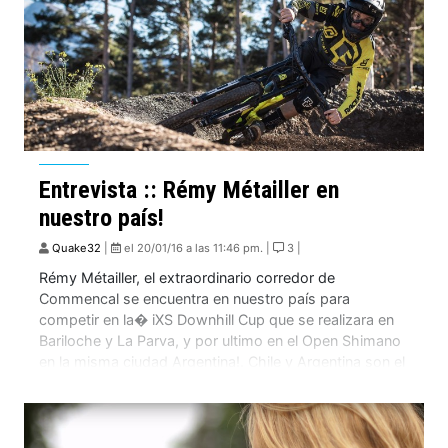
Entrevista :: Rémy Métailler en
nuestro país!
Quake32
|
el 20/01/16 a las 11:46 pm. |
3 |
Rémy Métailler, el extraordinario corredor de
Commencal se encuentra en nuestro país para
competir en la� iXS Downhill Cup que se realizara en
Bariloche y La Parva, y por ultimo en el Open Shimano
en la misma ciudad Argentina!. Chile y Argentina son el
lugar ideal para hacer la pre-temporada, y para probar
a fondo […]