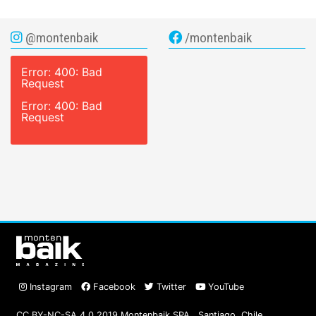
@montenbaik
/montenbaik
Error: 400: Bad
Request
Error: 400: Bad
Request
Instagram
Facebook
Twitter
YouTube
CC BY-NC-SA 4.0 2019 Montenbaik SPA., Santiago, Chile.