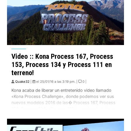
Video :: Kona Process 167, Process
153, Process 134 y Process 111 en
terreno!
Quake32
|
el 25/01/16 a las 3:19 pm. |
0 |
Kona acaba de liberar un entretenido video llamado
«Kona Process Challenge», donde podemos ver sus
nuevos modelos 2016 de las� Process 167, Process
153, Process 134 y Process 111. Lo mejor de todo es
que es completamente en terreno! Veremos a uno de
los corredores mas rápidos de Cross Country de
América del Norte, a […]