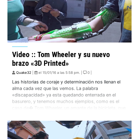
Video :: Tom Wheeler y su nuevo
brazo «3D Printed»
Quake32
|
el 15/01/16 a las 5:58 pm. |
0 |
Las historias de coraje y determinación nos llenan el
alma cada vez que las vemos. La palabra
«discapacidad» ya esta quedando enterrada en el
basurero, y tenemos muchos ejemplos, como es el
caso de� Tom Wheeler, un amante de la bicicleta, que
después de un accidente quedo con su brazo derecho
paralizado, lo que le […]