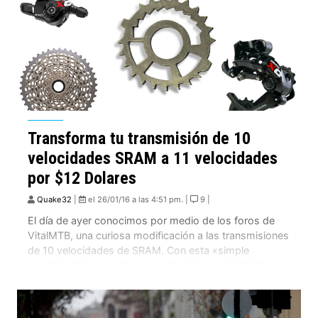
Transforma tu transmisión de 10
velocidades SRAM a 11 velocidades
por $12 Dolares
Quake32
|
el 26/01/16 a las 4:51 pm. |
9 |
El día de ayer conocimos por medio de los foros de
VitalMTB, una curiosa modificación a las transmisiones
de 10 velocidades de SRAM. Con esta «simple
modificación», puedes convertir tu transmisión 10x, en
11x. Rapidé Bicycles es el pequeño fabricante que ha
creado este «sistema» que tiene un costo de solo $12
dolares, y que […]