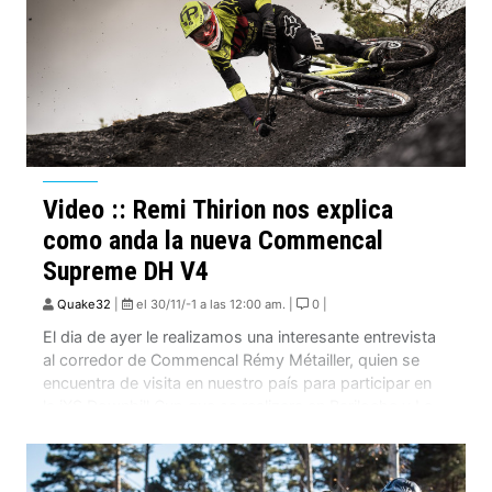
Video :: Remi Thirion nos explica
como anda la nueva Commencal
Supreme DH V4
Quake32
|
el 30/11/-1 a las 12:00 am. |
0 |
El dia de ayer le realizamos una interesante entrevista
al corredor de Commencal Rémy Métailler, quien se
encuentra de visita en nuestro país para participar en
la iXS Downhill Cup que se realizara en Bariloche y La
Parva, y también para aprovechar la oportunidad de
competir en el famoso Open Shimano en Argentina.
Rémy esta aprovechando de […]