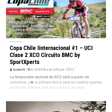
Copa Chile Iinternacional #1 – UCI
Clase 2 XCO Circuito BMC by
SportXperts
Quake32
|
el 22/01/16 a las 4:05 pm. |
0 |
La temporada nacional de XCO está a punto de
comenzar, y� la primera fecha será en nuestra querida
ciudad de Valdivia, que poco a poco se está
transformando en la reina del Montenbaik. Acogiendo
por primera vez una fecha UCI de la Copa Chile, nos
estamos preparando con todo!. El circuito tendrá su
meta en […]