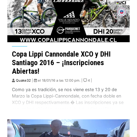
Copa Lippi Cannondale XCO y DHI
Santiago 2016 – ¡Inscripciones
Abiertas!
Quake32
|
el 18/01/16 a las 12:00 pm. |
4 |
Como ya es tradición, se nos viene este 13 y 20 de
Marzo la Copa Lippi-Cannondale, con fecha doble en
XCO y DHI respectivamente.� Las inscripciones ya se
encuentran abiertas, proceso que pueden realizar
directamente en su sitio web. Inscripciones XCO
Inscripciones DHI A continuación pueden ver un
completo resumen con lo mejor de la […]