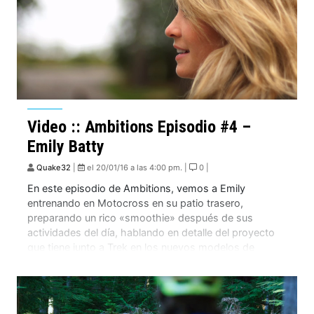
Video :: Ambitions Episodio #4 –
Emily Batty
Quake32
|
el 20/01/16 a las 4:00 pm. |
0 |
En este episodio de Ambitions, vemos a Emily
entrenando en Motocross en su patio trasero,
preparando un rico «smoothie» después de sus
actividades del día, hablando en detalle del proyecto
que tiene junto a Trek en los nuevos modelos de
bicicletas «rígidas», y revela algo mas de lo que
veremos en sus series en el […]