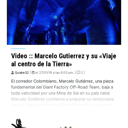
Video :: Marcelo Gutierrez y su «Viaje
al centro de la Tierra»
Quake32
|
el 27/01/16 a las 6:03 pm. |
2 |
El corredor Colombiano, Marcelo Gutiérrez, una pieza
fundamental del Giant Factory Off-Road Team, baja a
toda velocidad por una Mina de Sal en su país natal.
Marcelo Gutiérrez comienza a preparar su temporada
para la Copa del Mundo UCI de Downhill, y para esto
se metió en lo mas profundo de la tierra en la […]