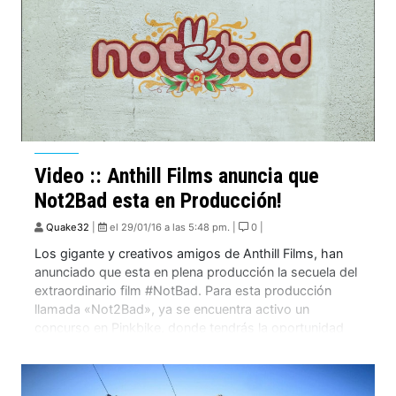
Video :: Anthill Films anuncia que
Not2Bad esta en Producción!
Quake32
|
el 29/01/16 a las 5:48 pm. |
0 |
Los gigante y creativos amigos de Anthill Films, han
anunciado que esta en plena producción la secuela del
extraordinario film #NotBad. Para esta producción
llamada «Not2Bad», ya se encuentra activo un
concurso en Pinkbike, donde tendrás la oportunidad
de ganar una Trek Remedy 9.8, entre otros grandes
premios. Atentos que los hermanos Atherton estarán
con […]