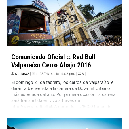
Comunicado Oficial :: Red Bull
Valparaíso Cerro Abajo 2016
Quake32
|
el 28/01/16 a las 9:03 pm. |
8 |
El domingo 21 de febrero, los cerros de Valparaíso le
darán la bienvenida a la carrera de Downhill Urbano
más esperada del año. Por primera ocasión, la carrera
será transmitida en vivo a través de
http://www.redbull.cl. A partir de las 16:00 horas del
domingo 21 de febero, las calles de Valparaíso darán la
bienvenida a […]