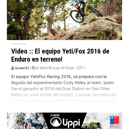
Video :: El equipo Yeti/Fox 2016 de
Enduro en terreno!
Quake32
|
el 18/01/16 a las 10:13 pm. |
1 |
El equipo Yeti/Fox Racing 2016, se prepara con la
llegada del experimentado Cody Kelley al team, quien
fue el ganador el 2014 del Dual Slalom en Sea Otter.
Kelley se unira al líder del equipo, y actual campeón de
la Enduro World Series (EWS), Richie Rude, quien lleva
5 años junto a Yeti. Ambos se […]