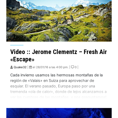
Video :: Jerome Clementz – Fresh Air
«Escape»
Quake32
|
el 28/01/16 a las 4:00 pm. |
0 |
Cada invierno usamos las hermosas montañas de la
región de «Valais» en Suiza para aprovechar de
esquiar. El verano pasado, Europa paso por una
tremenda «ola de calor», donde de lejos alcanzamos a
ver las cumbres de las montañas, y nos preguntamos!.
¿Y si vamos a explorar ese ligar en bicicleta? Fuimos y
descubrimos estos […]