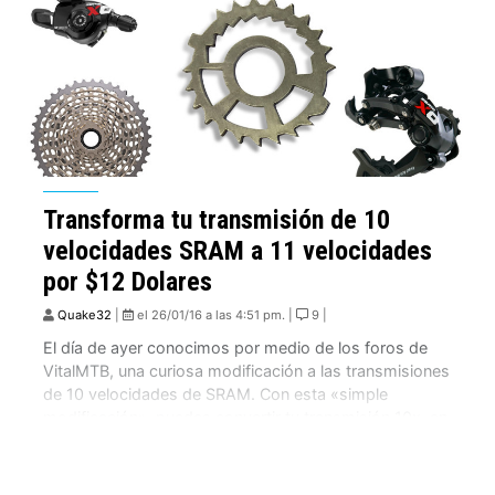
Transforma tu transmisión de 10
velocidades SRAM a 11 velocidades
por $12 Dolares
Quake32
|
el 26/01/16 a las 4:51 pm. |
9 |
El día de ayer conocimos por medio de los foros de
VitalMTB, una curiosa modificación a las transmisiones
de 10 velocidades de SRAM. Con esta «simple
modificación», puedes convertir tu transmisión 10x, en
11x. Rapidé Bicycles es el pequeño fabricante que ha
creado este «sistema» que tiene un costo de solo $12
dolares, y que […]