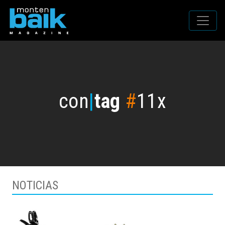
con
|
tag
#
11x
NOTICIAS