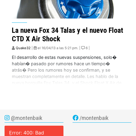
La nueva Fox 34 Talas y el nuevo Float
CTD X Air Shock
Quake32
|
el 16/04/13 a las 5:21 pm. |
6 |
El desarrollo de estas nuevas suspensiones, solo�
habían� pasado por rumores hace un tiempo�
atrás� Pero los rumores hoy se confirman, y se
muestran completamente en detalle. Les hablo de la
nueva horquilla Fox Talas 34, y el Shock Float X Air de
aire. Para el deleite de los que practicamos Enduro,
Trail y All-Mountain, […]
@montenbaik
/montenbaik
Error: 400: Bad