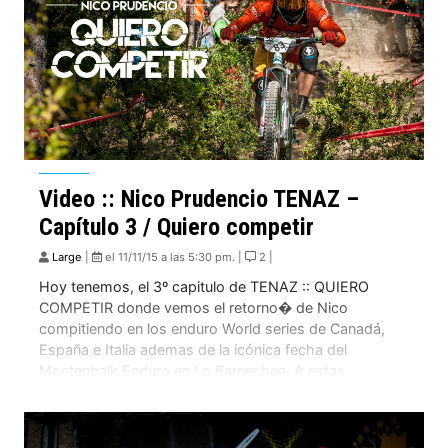
Video :: Nico Prudencio TENAZ –
Capítulo 3 / Quiero competir
Large
|
el 11/11/15 a las 5:30 pm. |
2 |
Hoy tenemos, el 3º capitulo de TENAZ :: QUIERO
COMPETIR donde vemos el retorno� de Nico
compitiendo en los enduro World series de Canadá,
España e Italia ademas de la icónica fecha del
Montenbaik Enduro en Lo Barnechea. A estas
tremendas imágenes se le suman relatos de las
principales figuras del Enduro Chileno como Felipe […]