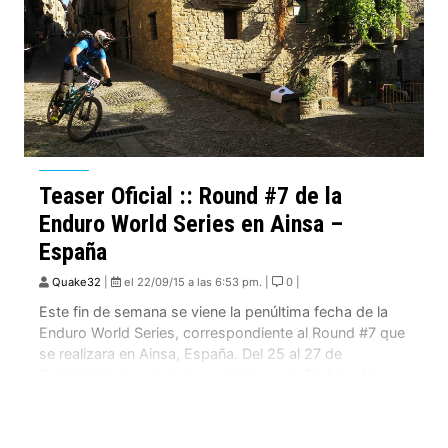
Teaser Oficial :: Round #7 de la
Enduro World Series en Ainsa –
España
Quake32
|
el 22/09/15 a las 6:53 pm. |
0 |
Este fin de semana se viene la penúltima fecha de la
Enduro World Series, correspondiente al Round #7 que
se realizara en Ainsa, España. Del 25 al 27 de
Septiembre, los mejores corredores de Enduro del
planeta, se verán las caras durante 2 días de
competencia, con unos duros 85 kilómetros,
distribuidos en 8 Stages, […]