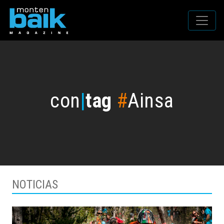
con
|
tag
#
Ainsa
NOTICIAS