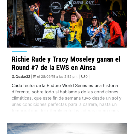
Richie Rude y Tracy Moseley ganan el
Round #7 de la EWS en Ainsa
Quake32
|
el 28/09/15 a las 2:52 pm. |
0 |
Cada fecha de la Enduro World Series es una historia
diferente, sobre todo si hablamos de las condiciones
climáticas, que este fin de semana tuvo desde un sol y
unas condiciones perfectas para la carrera, hasta un
temporal que dejo literalmente las laderas como unos
verdaderos ríos bajando de lo mas alto.
Afortunadamente los Montenbaikers […]