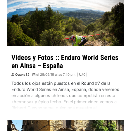
Videos y Fotos :: Enduro World Series
en Ainsa – España
Quake32
|
el 25/09/15 a las 7:40 pm. |
0 |
Todos los ojos están puestos en el Round #7 de la
Enduro World Series en Ainsa, España, donde veremos
en acción a algunos chilenos que competirán en esta
«hermosa» y épica fecha. En el primer video vemos a
Richard Cunynghame, quien nos muestra el
espectacular Stage #3 en Ainsa. Rodeado de unas
vistas y paisajes […]