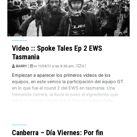
Video :: Spoke Tales Ep 2 EWS
Tasmania
BARRY
|
el 11/04/17 a las 8:36 pm. |
0 |
Empiezan a aparecer los primeros vídeos de los
equipos, en este vemos la participación del equipo GT
en lo que fue el round 2 del EWS en tasmania. Una
tremenda carrera, la lluvia le puso el ingrediente que
faltaba y el más rápido fue el francés Adrien Daily
arriba de su Lapierre y en las […]
Canberra – Día Viernes: Por fin