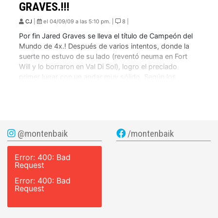
GRAVES.!!!
CJ
|
el 04/09/09 a las 5:10 pm. |
8 |
Por fin Jared Graves se lleva el título de Campeón del
Mundo de 4x.! Después de varios intentos, donde la
suerte no estuvo de su lado (reventó neuma en Fort
Will y lo borraron en Val Di Sol), logro el preciado
primer lugar con un andar muy sólido. Según los
comentarios dominó la final desde […]
@montenbaik
/montenbaik
Error: 400: Bad
Request
Error: 400: Bad
Request