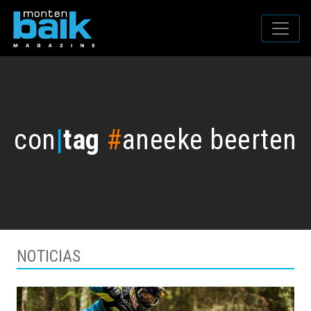
con
|
tag
#
aneeke beerten
NOTICIAS