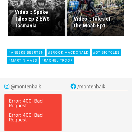
Video :: Spoke
Tales Ep 2 EWS
Video :: Tales of
Tasmania
the Moab Ep1
#ANEEKE BEERTEN
#BROOK MACDONALD
#GT BICYCLES
#MARTIN MAES
#RACHEL TROOP
@montenbaik
/montenbaik
Error: 400: Bad
Request
Error: 400: Bad
Request