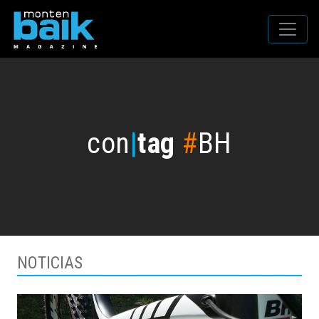
con
|
tag
#
BH
NOTICIAS