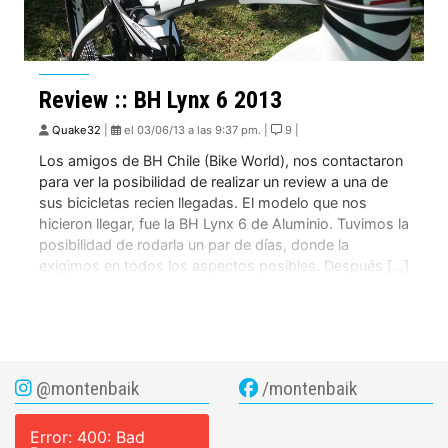
Review :: BH Lynx 6 2013
Quake32
|
el 03/06/13 a las 9:37 pm. |
9 |
Los amigos de BH Chile (Bike World), nos contactaron
para ver la posibilidad de realizar un review a una de
sus bicicletas recien llegadas. El modelo que nos
hicieron llegar, fue la BH Lynx 6 de Aluminio. Tuvimos la
posibilidad de rodarla un par de días, donde la
exigimos en todos los aspectos posibles. Después […]
@montenbaik
/montenbaik
Error: 400: Bad