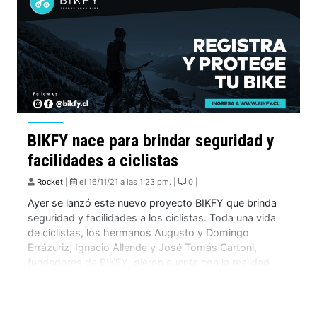
BIKFY nace para brindar seguridad y
facilidades a ciclistas
Rocket
|
el 16/11/21 a las 1:23 pm. |
0 |
Ayer se lanzó este nuevo proyecto BIKFY que brinda
seguridad y facilidades a los ciclistas. Toda una vida
de ciclistas, los hermanos Augusto y Domingo
Errázuriz, Ignacio Allende y José Tomás Cartoni,
fundadores de BIKFY, dieron cuenta con la realidad
que viven miles de ciclistas día a día; la inseguridad y la
falta de servicios […]