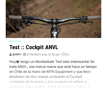
Test :: Cockpit ANVL
BARRY
|
el 05/06/17 a las 12:05 pm. |
8 |
Hoy� tengo un Montenbaik Test bien interesante! Se
trata ANVL, una marca nueva que está hace un tiempo
en Chile de la mano de MTN Equipment y que llevo
alrededor de dos meses probando el Cockpit
completo de la marca y por cockpit me refiero a
manubrio, tee y puños. Antes de pasar al Test […]