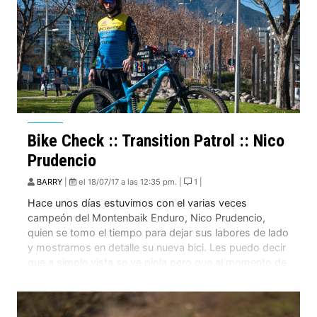
Bike Check :: Transition Patrol :: Nico
Prudencio
BARRY
|
el 18/07/17 a las 12:35 pm. |
1 |
Hace unos días estuvimos con el varias veces
campeón del Montenbaik Enduro, Nico Prudencio,
quien se tomo el tiempo para dejar sus labores de lado
y mostrarnos en detalle su nueva bici. Les puedo decir
que a simple vista se ve piola pero que al momento de
mirar por segunda vez podemos darnos cuenta la […]