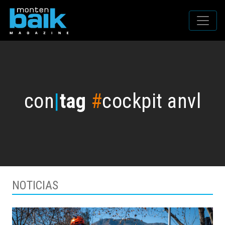
con
|
tag
#
cockpit anvl
NOTICIAS